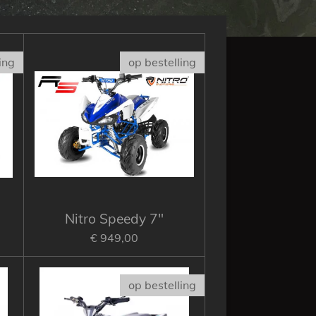
ing
op bestelling
Nitro Speedy 7"
€ 949,00
op bestelling