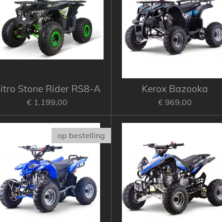
itro Stone Rider RS8-A
Kerox Bazooka
€ 1.199,00
€ 969,00
op bestelling