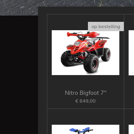
op bestelling
Nitro Bigfoot 7"
€ 849,00