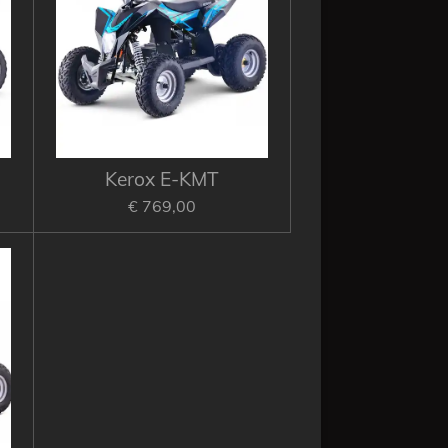
Kerox E-KMT
€ 769,00