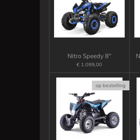
Nitro Speedy 8"
N
€ 1.099,00
op bestelling