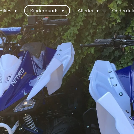
Bikes
Kinderquads
Allerlei
Onderdel