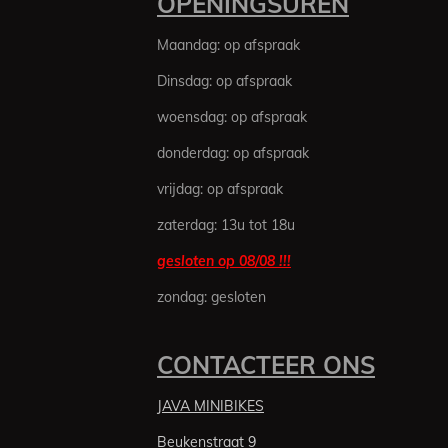
OPENINGSUREN
n
g
m
r
r
r
r
r
:
Maandag: op afspraak
3
r
r
r
r
.
Dinsdag: op afspraak
e
e
e
e
5
n
n
n
n
6
woensdag: op afspraak
1
donderdag: op afspraak
6
4
vrijdag: op afspraak
3
zaterdag: 13u tot 18u
8
3
gesloten op 08/08 !!!
5
6
zondag: gesloten
1
6
4
CONTACTEER ONS
s
t
JAVA MINIBIKES
e
Beukenstraat 9
r