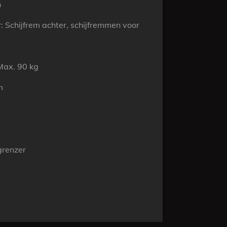
h
 Schijfrem achter, schijfremmen voor
Max. 90 kg
m
grenzer