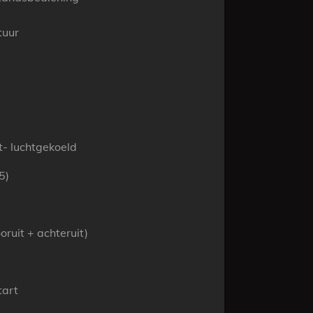
tuur
t- luchtgekoeld
5)
ruit + achteruit)
tart