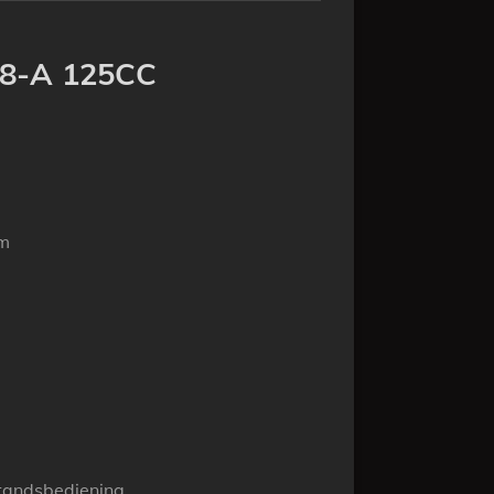
S8-A 125CC
em
n
standsbediening