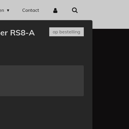
en
Contact
der RS8-A
op bestelling