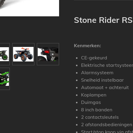
Stone Rider R
Kenmerken:
CE-gekeurd
Elektrische startsyste
Alarmsysteem
Snelheid instelbaar
Automaat + achteruit
Koplampen
Duimgas
8 inch banden
2 contactsleutels
2 afstandsbedieninge
Start/stop knop via af