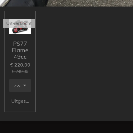
Uitverkocht
PS77
Flame
49cc
€ 220,00
€ 249,00
Uitgeschakeld