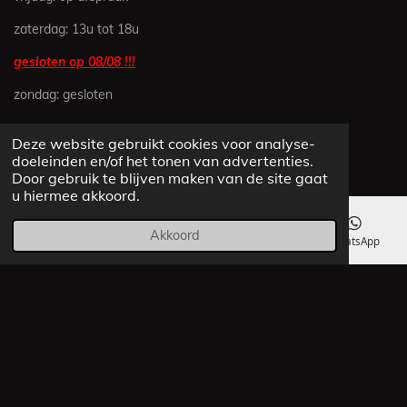
3
zaterdag: 13u tot 18u
8
3
gesloten op 08/08 !!!
5
zondag: gesloten
6
1
6
Deze website gebruikt cookies voor analyse-
CONTACTEER ONS
4
doeleinden en/of het tonen van advertenties.
Door gebruik te blijven maken van de site gaat
s
JAVA MINIBIKES
u hiermee akkoord.
t
e
Beukenstraat 9
Akkoord
r
E-mailadres
Telefoonnummer
Kaart
WhatsApp
2250 Olen
r
e
info@Java-Minibikes.be
n
+32(0)495 383 632
Whatsapp
BE 0874.978.359
© 2020 - 2026 Java-Minibikes
Powered by
JouwWeb