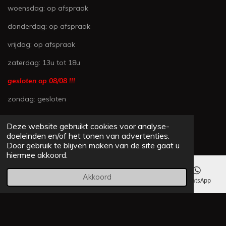
e
e
e
e
5
woensdag: op afspraak
n
n
n
n
6
1
donderdag: op afspraak
6
vrijdag: op afspraak
4
3
zaterdag: 13u tot 18u
8
3
gesloten op 08/08 !!!
5
zondag: gesloten
6
1
6
Deze website gebruikt cookies voor analyse-
CONTACTEER ONS
4
doeleinden en/of het tonen van advertenties.
s
Door gebruik te blijven maken van de site gaat u
JAVA MINIBIKES
hiermee akkoord.
t
e
Beukenstraat 9
Akkoord
r
E-mailadres
Telefoonnummer
Kaart
WhatsApp
2250 Olen
r
e
info@Java-Minibikes.be
n
+32(0)495 383 632
Whatsapp