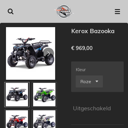
Ga
direct
naar
de
Kerox Bazooka
hoofdinhoud
€ 969,00
Kleur
Uitgeschakeld