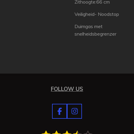
Zithoogte:66 cm
Veiligheid- Noodstop
Duimgas met
snelheidsbegrenzer
FOLLOW US
F
I
a
n
c
s
S
R