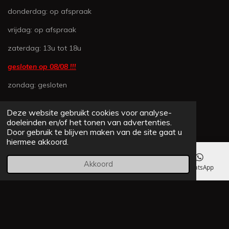
n
n
n
n
1
donderdag: op afspraak
6
vrijdag: op afspraak
4
3
zaterdag: 13u tot 18u
8
3
gesloten op 08/08 !!!
5
zondag: gesloten
6
1
6
Deze website gebruikt cookies voor analyse-
CONTACTEER ONS
4
doeleinden en/of het tonen van advertenties.
s
Door gebruik te blijven maken van de site gaat u
JAVA MINIBIKES
hiermee akkoord.
t
e
Beukenstraat 9
Akkoord
r
E-mailadres
Telefoonnummer
Kaart
WhatsApp
2250 Olen
r
e
info@Java-Minibikes.be
n
+32(0)495 383 632
Whatsapp