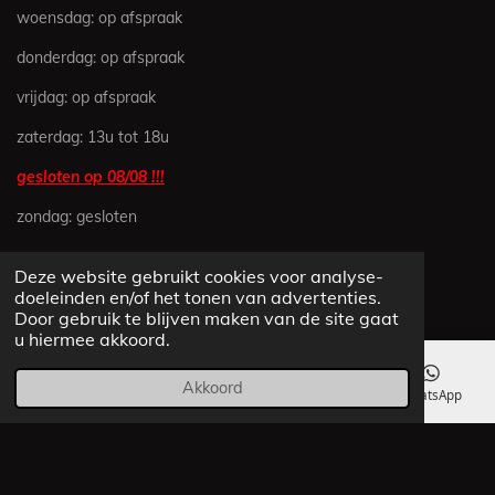
e
e
e
e
5
woensdag: op afspraak
n
n
n
n
6
1
donderdag: op afspraak
6
vrijdag: op afspraak
4
3
zaterdag: 13u tot 18u
8
3
gesloten op 08/08 !!!
5
zondag: gesloten
6
1
6
Deze website gebruikt cookies voor analyse-
CONTACTEER ONS
4
doeleinden en/of het tonen van advertenties.
s
Door gebruik te blijven maken van de site gaat
JAVA MINIBIKES
u hiermee akkoord.
t
e
Beukenstraat 9
Akkoord
r
E-mailadres
Telefoonnummer
Kaart
WhatsApp
2250 Olen
r
e
info@Java-Minibikes.be
n
+32(0)495 383 632
Whatsapp