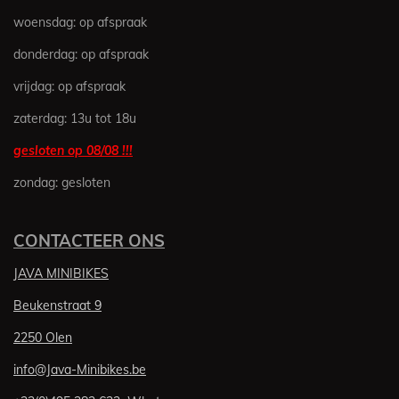
e
e
e
e
5
woensdag: op afspraak
n
n
n
n
6
1
donderdag: op afspraak
6
vrijdag: op afspraak
4
3
zaterdag: 13u tot 18u
8
3
gesloten op 08/08 !!!
5
zondag: gesloten
6
1
6
CONTACTEER ONS
4
s
JAVA MINIBIKES
t
e
Beukenstraat 9
r
2250 Olen
r
e
info@Java-Minibikes.be
n