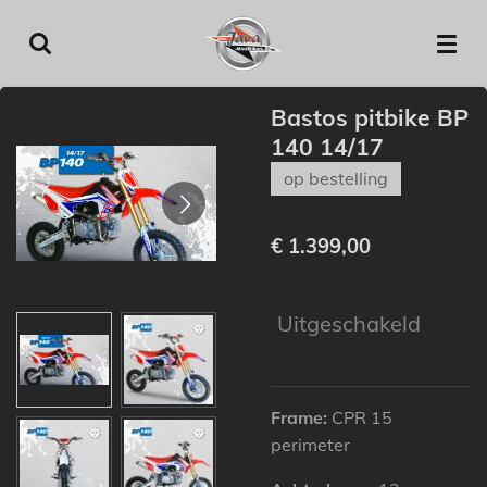
Ga
direct
naar
de
Bastos pitbike BP
hoofdinhoud
140 14/17
op bestelling
€ 1.399,00
Uitgeschakeld
Frame:
CPR 15
perimeter