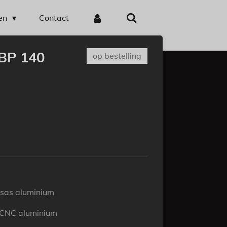
en
Contact
 BP 140
op bestelling
as aluminium
CNC aluminium