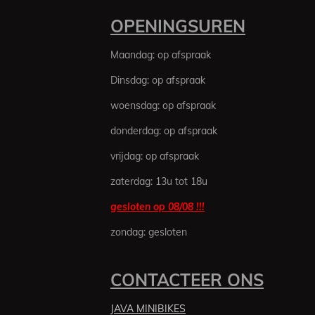
m
o
r
n
e
e
e
e
e
e
k
a
OPENINGSUREN
n
g
m
r
r
r
r
r
:
Maandag: op afspraak
3
r
r
r
r
.
Dinsdag: op afspraak
e
e
e
e
5
n
n
n
n
6
woensdag: op afspraak
1
donderdag: op afspraak
6
4
vrijdag: op afspraak
3
zaterdag: 13u tot 18u
8
3
gesloten op 08/08 !!!
5
6
zondag: gesloten
1
6
4
CONTACTEER ONS
s
t
JAVA MINIBIKES