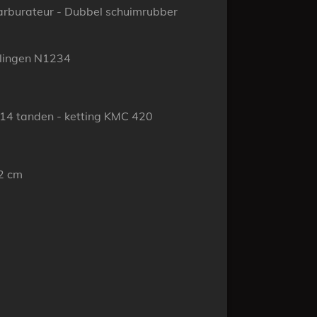
arburateur - Dubbel schuimrubber
llingen N1234
14 tanden - ketting KMC 420
2 cm