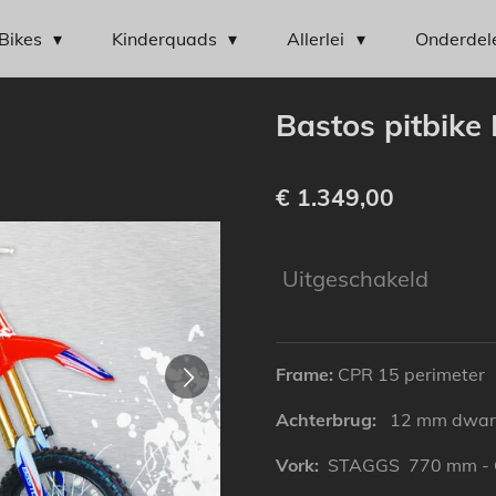
Bikes
Kinderquads
Allerlei
Onderdel
Bastos pitbike
€ 1.349,00
Uitgeschakeld
Frame:
CPR 15 perimeter
Achterbrug:
12 mm dwars
Vork:
STAGGS 770 mm - 