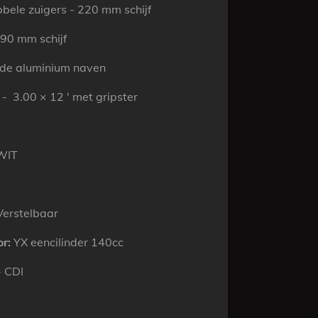
bele zuigers - 220 mm schijf
190
mm
schijf
alde aluminium naven
 - 3.00 × 12 ′ met gripster
WIT
erstelbaar
r:
YX eencilinder 140cc
- CDI