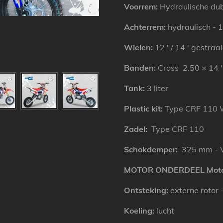
Voorrem:
Hydraulische dub
Achterrem:
hydraulisch - 
Wielen:
12 ′ / 14 ′ gestra
Banden:
Cross 2.50 × 14 ′
Tank:
3 liter
Plastic kit:
Type CRF 110 
Zadel:
Type CRF 110
Schokdemper:
325 mm - V
MOTOR ONDERDEEL
Moto
Ontsteking:
externe rotor 
Koeling:
lucht