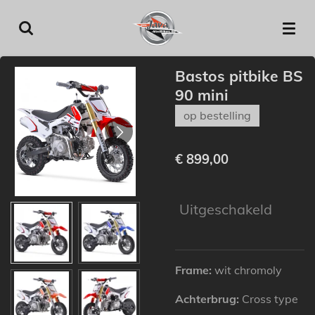
Ga
direct
naar
de
Bastos pitbike BS
hoofdinhoud
90 mini
op bestelling
€ 899,00
Uitgeschakeld
Frame:
wit chromoly
Achterbrug:
Cross type