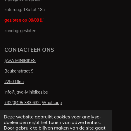
3
zaterdag: 13u tot 18u
8
3
gesloten op 08/08 !!!
5
zondag: gesloten
6
1
6
CONTACTEER ONS
4
s
JAVA MINIBIKES
t
e
Beukenstraat 9
r
2250 Olen
r
e
info@Java-Minibikes.be
n
+32(0)495 383 632
Whatsapp
BE 0874.978.359
Deze website gebruikt cookies voor analyse-
© 2020 - 2026 Java-Minibikes
doeleinden en/of het tonen van advertenties.
Powered by
JouwWeb
Door gebruik te blijven maken van de site gaat