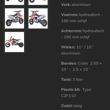
Vork:
aluminium
Voorrem:
hydraulisch -
190
mm
schijf
Achterrem:
hydraulisch
- 190
mm
schijf
Wielen:
10 ′ / 10 ′
aluminium
Banden:
Cross 2.50 ×
10 ′ - 2.5 × 10 ′
Tank:
3 liter
Plastic kit:
Type
C2F110
Zadel:
laag