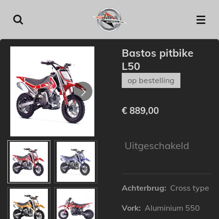
Ga
direct
naar
de
Bastos pitbike
hoofdinhoud
L50
op bestelling
€ 889,00
Uitgeschakeld
Achterbrug:
Cross type
Vork:
Aluminium 550