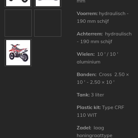
mm
Voorrem:
hydraulisch -
190
mm
schijf
Achterrem:
hydraulisch
- 190 mm schijf
Wielen:
10 ′ / 10 ′
aluminium
Banden:
Cross 2.50 ×
10 ′ - 2.50 × 10 ′
Tank:
3 liter
Plastic kit:
Type CRF
110 WIT
Zadel:
laag
honingraattype