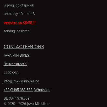
6
vrijdag: op afspraak
4
3
zaterdag: 13u tot 18u
8
3
gesloten op 08/08 !!!
5
zondag: gesloten
6
1
6
CONTACTEER ONS
4
s
JAVA MINIBIKES
t
e
Beukenstraat 9
r
2250 Olen
r
e
info@Java-Minibikes.be
n
+32(0)495 383 632
Whatsapp
BE 0874.978.359
© 2020 - 2026 Java-Minibikes