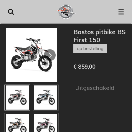
Ga
direct
naar
de
Bastos pitbike BS
hoofdinhoud
First 150
op bestelling
€ 859,00
Uitgeschakeld