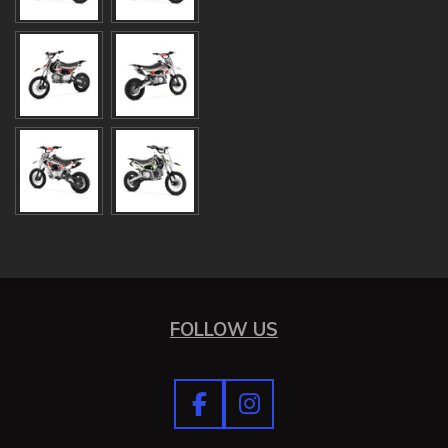
FOLLOW US
F
I
a
n