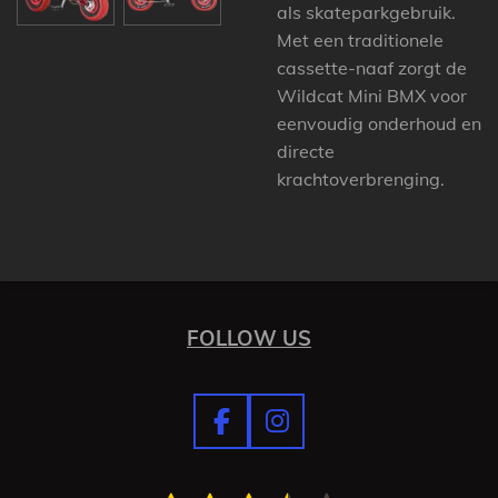
als skateparkgebruik.
Met een traditionele
cassette-naaf zorgt de
Wildcat Mini BMX voor
eenvoudig onderhoud en
directe
krachtoverbrenging.
FOLLOW US
F
I
a
n
c
s