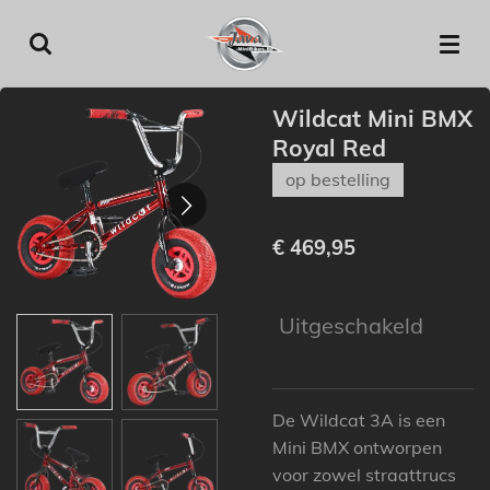
Ga
direct
naar
de
Wildcat Mini BMX
hoofdinhoud
Royal Red
op bestelling
€ 469,95
Uitgeschakeld
De Wildcat 3A is een
Mini BMX ontworpen
voor zowel straattrucs