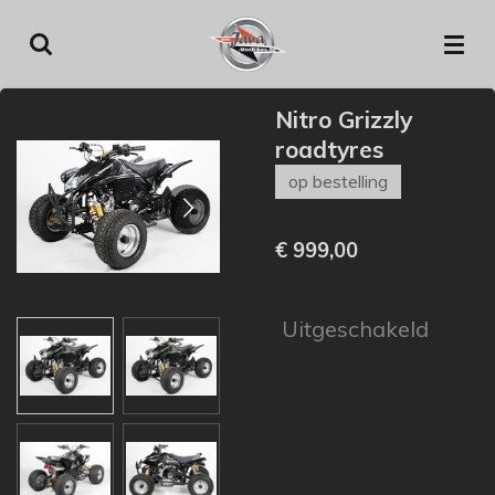
Ga
direct
naar
de
Nitro Grizzly
hoofdinhoud
roadtyres
op bestelling
€ 999,00
Uitgeschakeld