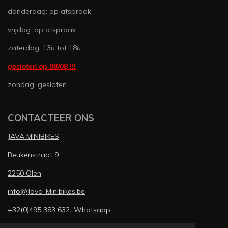
n
n
n
n
1
donderdag: op afspraak
6
vrijdag: op afspraak
4
3
zaterdag: 13u tot 18u
8
3
gesloten op 08/08 !!!
5
zondag: gesloten
6
1
6
CONTACTEER ONS
4
s
JAVA MINIBIKES
t
e
Beukenstraat 9
r
2250 Olen
r
e
info@Java-Minibikes.be
n
+32(0)495 383 632
Whatsapp