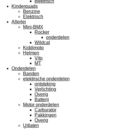
elektrisch
Kinderquads
Benzine
Elektrisch
Allerlei
Mini-BMX
Rocker
onderdelen
Wildcat
Kiddimoto
Helmen
Vito
MT
Onderdelen
Banden
elektrische onderdelen
ontsteking
Verlichting
Overig
Batterij
Motor onderdelen
Carburator
Pakkingen
Overig
Uitlaten