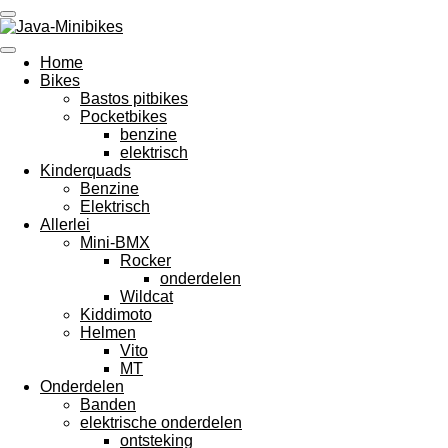
Ga
direct
naar
Home
de
Bikes
hoofdinhoud
Bastos pitbikes
Pocketbikes
benzine
elektrisch
Kinderquads
Benzine
Elektrisch
Allerlei
Mini-BMX
Rocker
onderdelen
Wildcat
Kiddimoto
Helmen
Vito
MT
Onderdelen
Banden
elektrische onderdelen
ontsteking