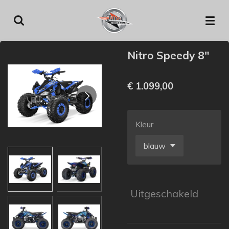
Ga
direct
naar
de
Nitro Speedy 8"
hoofdinhoud
€ 1.099,00
Kleur
Uitgeschakeld