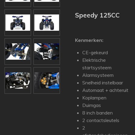
Speedy 125CC
Kenmerken:
CE-gekeurd
Elektrische
startsysteem
Alarmsysteem
Snelheid instelbaar
Automaat + achteruit
Koplampen
Duimgas
8 inch banden
2 contactsleutels
2