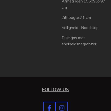
Afmetingen:155x95x97
cm
Zithoogte:71 cm
Veiligheid- Noodstop
Duimgas met
snelheidsbegrenzer
FOLLOW US
F
I