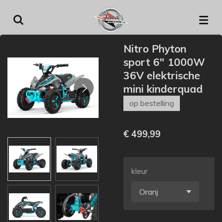
Ga
direct
naar
Nitro Phyton
de
sport 6" 1000W
hoofdinhoud
36V elektrische
mini kinderquad
op bestelling
€ 499,99
kleur