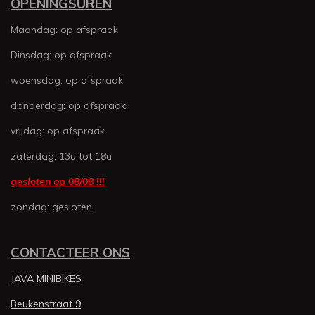
e
e
e
e
e
OPENINGSUREN
k
a
n
g
r
r
r
r
r
m
:
Maandag: op afspraak
3
r
r
r
r
.
Dinsdag: op afspraak
e
e
e
e
5
woensdag: op afspraak
n
n
n
n
6
1
donderdag: op afspraak
6
vrijdag: op afspraak
4
3
zaterdag: 13u tot 18u
8
3
gesloten op 08/08 !!!
5
zondag: gesloten
6
1
6
CONTACTEER ONS
4
s
JAVA MINIBIKES
t
e
Beukenstraat 9